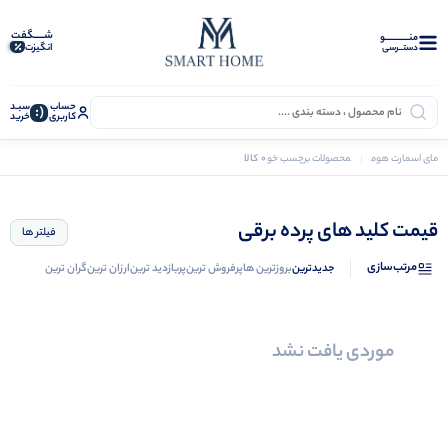
شـــــگفت
منــــــــــــو
انگیزت
دستــرسی
حساب
سبـد
(:
کاربری
خرید
0 کالا
مای اسمارت هوم
محصولات برچسب خورده “قیمت کلید های پرده برقی”
قیمت کلید های پرده برقی
فیلتر ها
مرتب‌سازی
جدیدترین
بروزترین ها
پرفروش ترین
پربازدید ترین
ارزان ترین
گران ترین
موردی یافت نشد