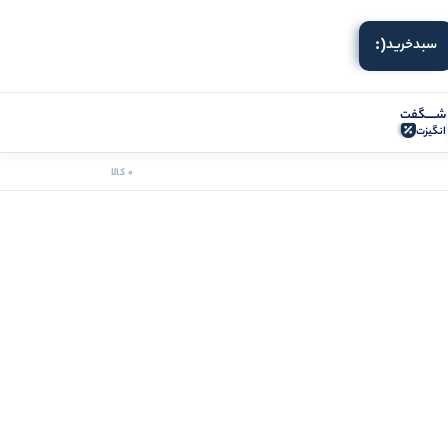
(:
سبد‌خرید
شـــــگفت
انگیزت
0 کالا