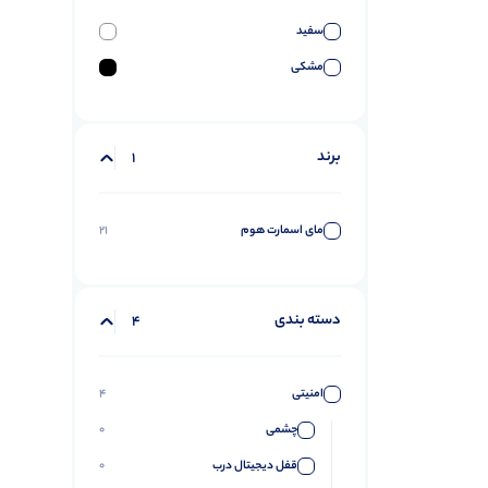
سفید
مشکی
برند
1
مای اسمارت هوم
21
دسته بندی
4
امنیتی
4
چشمی
0
قفل دیجیتال درب
0