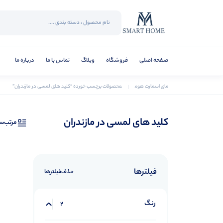
صفحه اصلی
فروشگاه
وبلاگ
تماس با ما
درباره ما
مای اسمارت هوم
محصولات برچسب خورده “کلید های لمسی در مازندران”
کلید های لمسی در مازندران
مرتب‌س
فیلترها
حذف‌فیلتر‌ها
رنگ
2