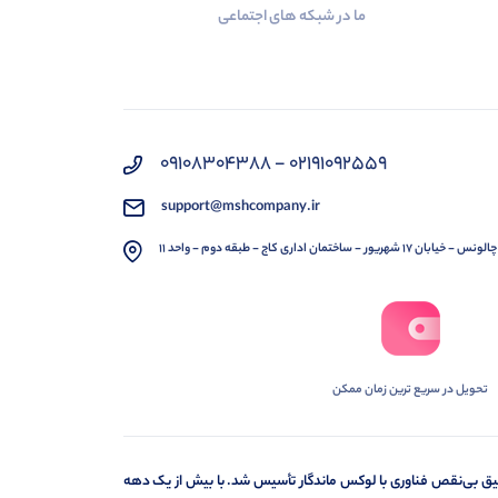
ما در شبکه های اجتماعی
02191092559 - 09108304388
support@mshcompany.ir
 شهریور - ساختمان اداری کاج - طبقه دوم - واحد 11
تحویل در سریع ترین زمان ممکن
 به رشد، نوآوری و تلفیق بی‌نقص فناوری با لوکس ماندگار تأسیس شد. با بیش از یک دهه