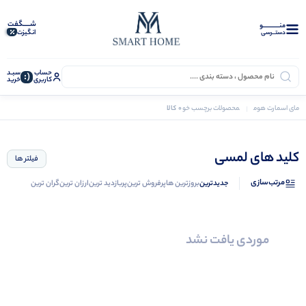
شـــــگفت
منــــــــــــو
انگیزت
دستــرسی
حساب
سبـد
(:
کاربری
خرید
0 کالا
مای اسمارت هوم
محصولات برچسب خورده “کلید های لمسی”
کلید های لمسی
فیلتر ها
مرتب‌سازی
جدیدترین
بروزترین ها
پرفروش ترین
پربازدید ترین
ارزان ترین
گران ترین
موردی یافت نشد