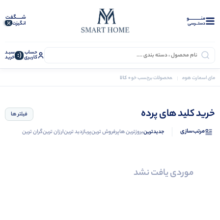
شـــــگفت
منــــــــــــو
انگیزت
دستــرسی
حساب
سبـد
(:
کاربری
خرید
0 کالا
مای اسمارت هوم
محصولات برچسب خورده “خرید کلید های پرده”
خرید کلید های پرده
فیلتر ها
مرتب‌سازی
جدیدترین
بروزترین ها
پرفروش ترین
پربازدید ترین
ارزان ترین
گران ترین
موردی یافت نشد